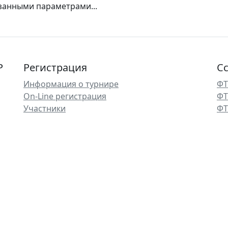
азанными параметрами...
Р
Регистрация
С
Информация о турнире
ФТ
On-Line регистрация
ФТ
Участники
ФТ