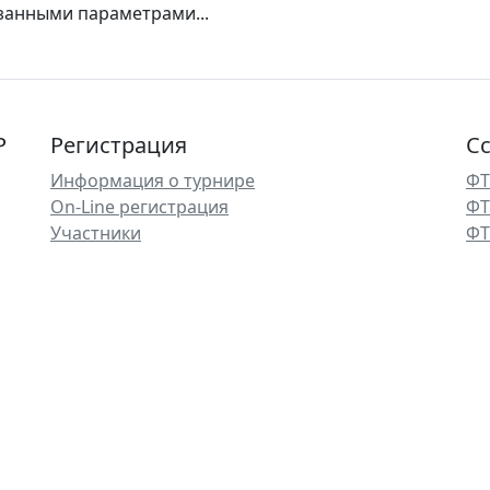
азанными параметрами...
Р
Регистрация
С
Информация о турнире
ФТ
On-Line регистрация
ФТ
Участники
ФТ