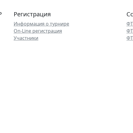
Р
Регистрация
С
Информация о турнире
ФТ
On-Line регистрация
ФТ
Участники
ФТ