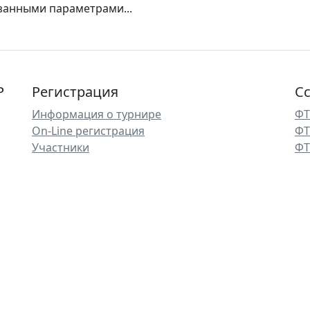
азанными параметрами...
Р
Регистрация
С
Информация о турнире
ФТ
On-Line регистрация
ФТ
Участники
ФТ