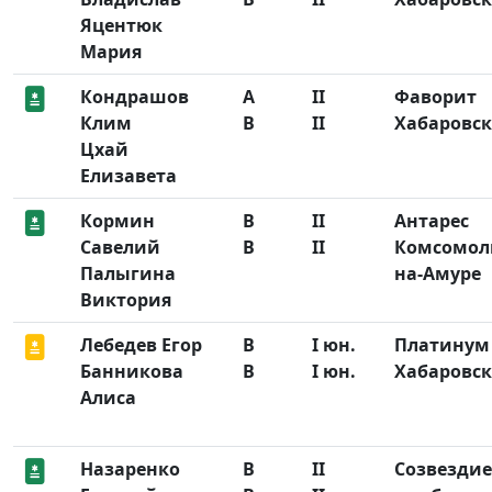
Яцентюк
Мария
Кондрашов
A
II
Фаворит
Клим
B
II
Хабаровск
Цхай
Елизавета
Кормин
B
II
Антарес
Савелий
B
II
Комсомол
Палыгина
на-Амуре
Виктория
Лебедев Егор
B
I юн.
Платинум
Банникова
B
I юн.
Хабаровск
Алиса
Назаренко
B
II
Созвездие