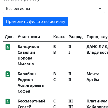
Применить фильтр по региону
Док.
Участники
Класс
Разряд
Город, клу
Банщиков
B
II
ДАНС-ЛИД
Савелий
B
I
Владивос
Попова
Милана
Барабаш
B
II
Мечта
Родион
C
II
Артём
Асылгареева
Софья
Бессмертный
C
III
Платинум
Сергей
C
III
Хабаровск