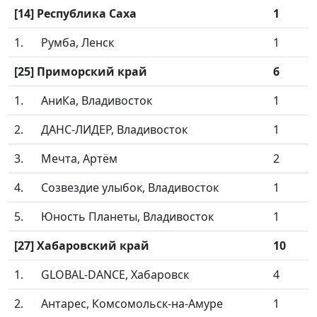
[14] Республика Саха
1
1.
Румба, Ленск
1
[25] Приморский край
6
1.
АниКа, Владивосток
1
2.
ДАНС-ЛИДЕР, Владивосток
1
3.
Мечта, Артём
2
4.
Созвездие улыбок, Владивосток
1
5.
Юность Планеты, Владивосток
1
[27] Хабаровский край
10
1.
GLOBAL-DANCE, Хабаровск
4
2.
Антарес, Комсомольск-на-Амуре
1