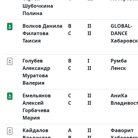
Шубочкина
Полина
Волков Данила
B
II
GLOBAL-
Филатова
C
II
DANCE
Таисия
Хабаровск
Голубев
B
I
Румба
Александр
C
II
Ленск
Муратова
Валерия
Емельянов
C
II
АниКа
Алексей
C
II
Владивос
Горбачева
Мария
Кайдалов
A
II
Фаворит
Владислав
B
II
Хабаровск