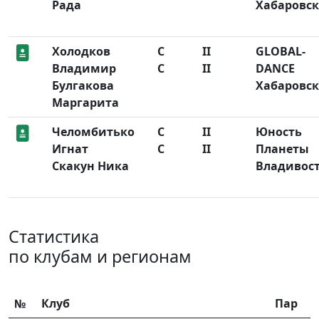
Рада
Хабаровск
Холодков
C
II
GLOBAL-
Владимир
C
II
DANCE
Булгакова
Хабаровск
Маргарита
Челомбитько
C
II
Юность
Игнат
C
II
Планеты
Скакун Ника
Владивос
Статистика
по клубам и регионам
№
Клуб
Пар