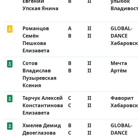
Евгений
B
II
улыбок
Упская Янина
Владивос
Романцов
A
II
GLOBAL-
Семён
B
II
DANCE
Пешкова
Хабаровск
Елизавета
Сотов
B
II
Мечта
Владислав
B
II
Артём
Пузыревская
Ксения
Тарчук Алексей
C
II
Фаворит
Константинова
C
II
Хабаровск
Елизавета
Хмелев Демид
B
II
GLOBAL-
Двоеглазова
C
II
DANCE